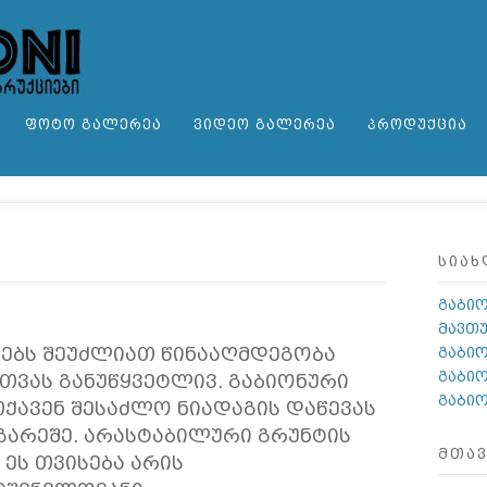
ᲤᲝᲢᲝ ᲒᲐᲚᲔᲠᲔᲐ
ᲕᲘᲓᲔᲝ ᲒᲐᲚᲔᲠᲔᲐ
ᲞᲠᲝᲓᲣᲥᲪᲘᲐ
ᲡᲘᲐᲮ
გაბი
მავთ
ებს შეუძლიათ წინააღმდეგობა
გაბიო
გაბიო
თვას განუწყვეტლივ. გაბიონური
გაბიო
ქავენ შესაძლო ნიადაგის დაწევას
გარეშე. არასტაბილური გრუნტის
ᲛᲗᲐᲕ
 ეს თვისება არის