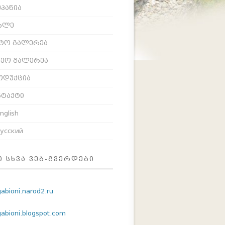
პანია
ხლე
ტო გალერეა
დეო გალერეა
ოდუქცია
ნტაქტი
nglish
усский
Ი ᲡᲮᲕᲐ ᲕᲔᲑ-ᲒᲕᲔᲠᲓᲔᲑᲘ
gabioni.narod2.ru
/gabioni.blogspot.com