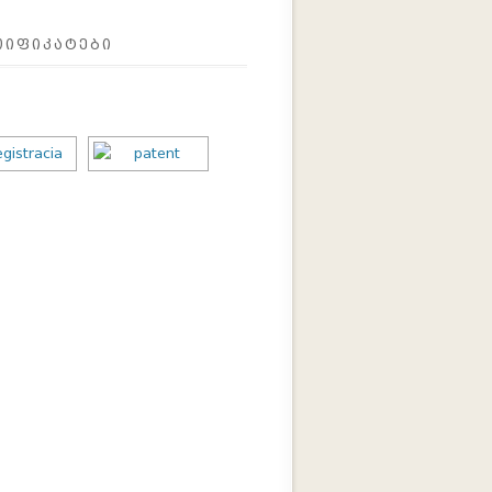
ᲗᲘᲤᲘᲙᲐᲢᲔᲑᲘ